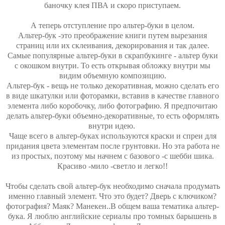
баночку клея ПВА и скоро приступаем.
А теперь отступление про альтер-буки в целом.
Альтер-бук -это преображение книги путем вырезания
страниц или их склеивания, декорирования и так далее.
Самые популярные альтер-буки в скрапбукинге - альтер буки
с окошком внутри. То есть открывая обложку внутри мы
видим объемную композицию.
Альтер-бук - вещь не только декоративная, можно сделать его
в виде шкатулки или фоторамки, вставив в качестве главного
элемента либо коробочку, либо фотографию. Я предпочитаю
делать альтер-буки объемно-декоративные, то есть оформлять
внутри идею.
Чаще всего в альтер-буках используются краски и спреи для
придания цвета элементам после грунтовки. Но эта работа не
из простых, поэтому мы начнем с базового -с шебби шика.
Красиво -мило -светло и легко!!
Чтобы сделать свой альтер-бук необходимо сначала продумать
именно главный элемент. Что это будет? Дверь с ключиком?
фотография? Маяк? Манекен..В общем ваша тематика альтер-
бука. Я люблю английские сериалы про томных барышень в